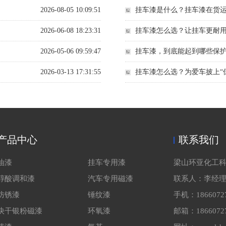
2026-08-05 10:09:51
挂车漆是什么？挂车漆在货
2026-06-08 18:23:31
挂车漆怎么选？让挂车更耐
2026-05-06 09:59:47
挂车漆，到底能起到哪些保
2026-03-13 17:31:55
挂车漆怎么选？为爱车披上“
产品中心
联系我们
油漆
挂车专用漆
梁山环亚化工
醇酸调和漆
汽车专用磁漆
联系人：李经
防锈漆
锤纹漆
手机：1866072
快干银粉磁漆
环氧漆
邮箱：18660727