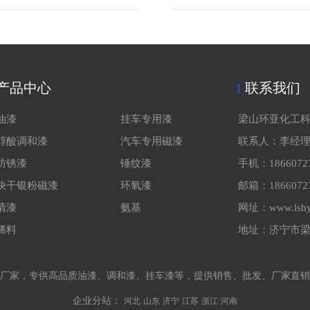
产品中心
联系我们
油漆
挂车专用漆
梁山环亚化工
醇酸调和漆
汽车专用磁漆
联系人：李经
防锈漆
锤纹漆
手机：1866072
快干银粉磁漆
环氧漆
邮箱：18660727
清漆
氨基
网址：www.lshy
稀料
地址：济宁市
厂家，专供高品质油漆、调和漆、挂车漆等，提供销售、批发、厂家直销
企业分站：
河北
山东
济宁
江苏
浙江
河南